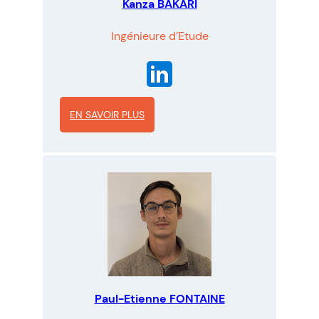
Kanza BAKARI
Ingénieure d’Etude
EN SAVOIR PLUS
:
K
a
n
z
a
B
A
Paul-Etienne FONTAINE
K