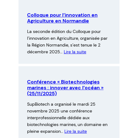
E
N
Colloque pour l’innovation en
Agriculture en Normandie
T
I
La seconde édition du Colloque pour
l’innovation en Agriculture, organisée par
N
la Région Normandie, s’est tenue le 2
O
décembre 2025…
Lire la suite
Conférence « Biotechnologies
marines : innover avec l’océan »
(25/11/2025)
SupBiotech a organisé le mardi 25
novembre 2025 une conférence
interprofessionnelle dédiée aux
biotechnologies marines, un domaine en
pleine expansion…
Lire la suite