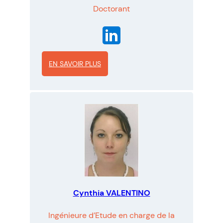
A
Doctorant
R
I
EN SAVOIR PLUS
:
P
a
u
l
-
E
t
Cynthia VALENTINO
i
e
Ingénieure d’Etude en charge de la