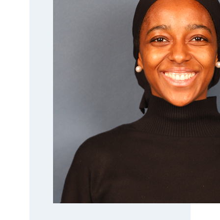
a
D
E
B
E
L
J
A
K