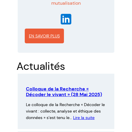
n
mutualisation
n
e
F
O
EN SAVOIR PLUS
N
T
:
A
C
I
Actualités
y
N
n
E
t
Colloque de la Recherche «
h
Décoder le vivant » (28 Mai 2025)
i
Le colloque de la Recherche « Décoder le
a
vivant : collecte, analyse et éthique des
V
données » s’est tenu le…
Lire la suite
A
L