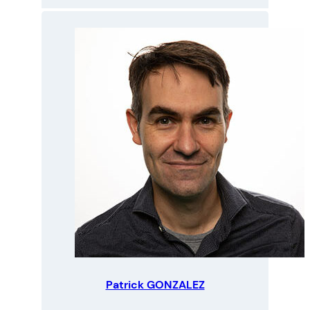
:
A
g
n
è
s
S
A
I
N
T
-
P
O
L
Patrick GONZALEZ