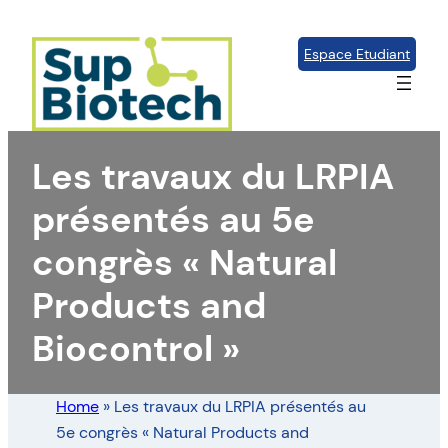
Aller
au
Espace Etudiant
contenu
Les travaux du LRPIA
présentés au 5e
congrès « Natural
Products and
Biocontrol »
Home
»
Les travaux du LRPIA présentés au
5e congrès « Natural Products and