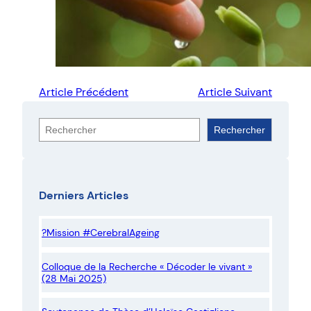
Article Précédent
Article Suivant
R
Rechercher
e
c
h
Derniers Articles
e
r
?Mission #CerebralAgeing
c
h
Colloque de la Recherche « Décoder le vivant »
e
(28 Mai 2025)
r