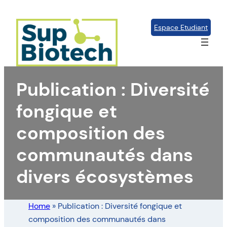
Aller
au
Espace Etudiant
contenu
Publication : Diversité
fongique et
composition des
communautés dans
divers écosystèmes
Home
»
Publication : Diversité fongique et
composition des communautés dans