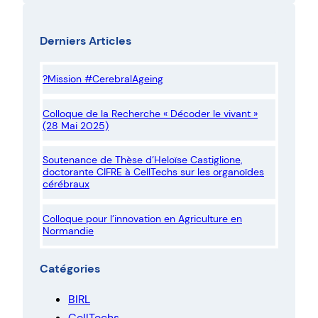
c
h
Derniers Articles
e
r
?Mission #CerebralAgeing
c
h
Colloque de la Recherche « Décoder le vivant »
e
(28 Mai 2025)
r
Soutenance de Thèse d’Heloïse Castiglione,
doctorante CIFRE à CellTechs sur les organoïdes
cérébraux
Colloque pour l’innovation en Agriculture en
Normandie
Catégories
BIRL
CellTechs