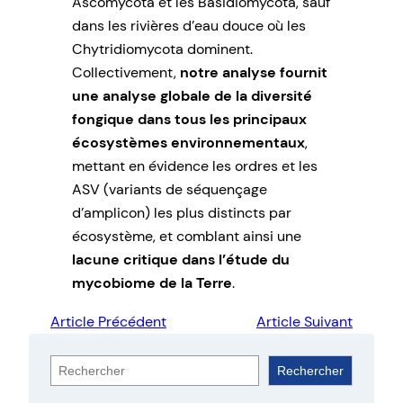
Ascomycota et les Basidiomycota, sauf
dans les rivières d’eau douce où les
Chytridiomycota dominent.
Collectivement,
notre analyse fournit
une analyse globale de la diversité
fongique dans tous les principaux
écosystèmes environnementaux
,
mettant en évidence les ordres et les
ASV (variants de séquençage
d’amplicon) les plus distincts par
écosystème, et comblant ainsi une
lacune critique dans l’étude du
mycobiome de la Terre
.
Article Précédent
Article Suivant
R
Rechercher
e