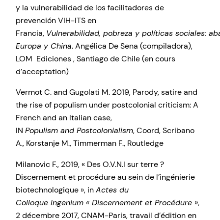
y la vulnerabilidad de los facilitadores de
prevención VIH-ITS en
Francia,
Vulnerabilidad, pobreza y políticas sociales: a
Europa y China
. Angélica De Sena (compiladora),
LOM Ediciones , Santiago de Chile (en cours
d’acceptation)
Vermot C. and Gugolati M. 2019, Parody, satire and
the rise of populism under postcolonial criticism: A
French and an Italian case,
IN
Populism
and
Postcolonialism
, Coord, Scribano
A., Korstanje M., Timmerman F., Routledge
Milanovic F., 2019, « Des O.V.N.I sur terre ?
Discernement et procédure au sein de l’ingénierie
biotechnologique », in
Actes du
Colloque
Ingenium
« Discernement et Procédure »
,
2 décembre 2017, CNAM-Paris, travail d’édition en