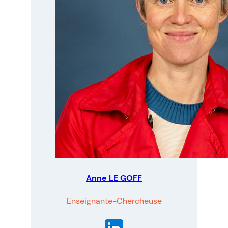
R
M
O
T
Anne LE GOFF
Enseignante-Chercheuse