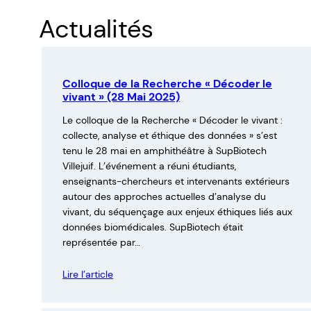
:
T
Actualités
o
m
C
Colloque de la Recherche « Décoder le
H
vivant » (28 Mai 2025)
A
Le colloque de la Recherche « Décoder le vivant :
B
collecte, analyse et éthique des données » s’est
O
tenu le 28 mai en amphithéâtre à SupBiotech
S
Villejuif. L’événement a réuni étudiants,
S
enseignants-chercheurs et intervenants extérieurs
autour des approches actuelles d’analyse du
E
vivant, du séquençage aux enjeux éthiques liés aux
A
données biomédicales. SupBiotech était
U
représentée par…
Lire l’article