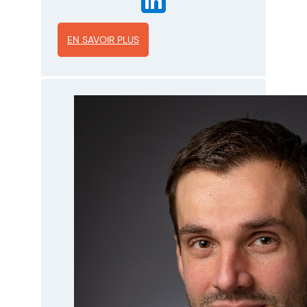
EN SAVOIR PLUS
:
A
n
n
e
L
E
G
O
F
F