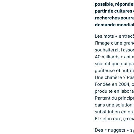
possible, réponden
partir de culture
recherches pourra
demande mondiale
Les mots « entrecô
l’image d’une gran
souhaiterait l’ass
40 milliards d’anim
scientifique qui p
goûteuse et nutriti
Une chimère ? Pas
Fondée en 2004, ce
produite en labora
Partant du principe
dans une solution 
substitution en or
Et selon eux, ça m
Des « nuggets » sy