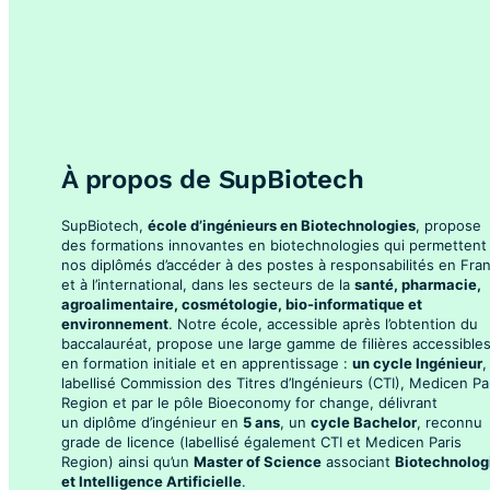
À propos de SupBiotech
SupBiotech,
école d’ingénieurs en Biotechnologies
, propose
des formations innovantes en biotechnologies qui permettent
nos diplômés d’accéder à des postes à responsabilités en Fra
et à l’international, dans les secteurs de la
santé, pharmacie,
agroalimentaire, cosmétologie, bio-informatique et
environnement
. Notre école, accessible après l’obtention du
baccalauréat, propose une large gamme de filières accessible
en formation initiale et en apprentissage :
un cycle Ingénieur
,
labellisé Commission des Titres d’Ingénieurs (CTI), Medicen Pa
Region et par le pôle Bioeconomy for change, délivrant
un diplôme d’ingénieur en
5 ans
, un
cycle Bachelor
, reconnu
grade de licence (labellisé également CTI et Medicen Paris
Region) ainsi qu’un
Master of Science
associant
Biotechnolog
et Intelligence Artificielle
.