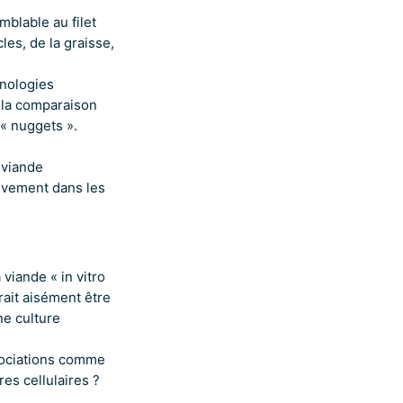
mblable au filet
es, de la graisse,
nologies
r la comparaison
« nuggets ».
 viande
tivement dans les
viande « in vitro
rait aisément être
ne culture
sociations comme
res cellulaires ?