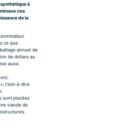
 synthétique à
 animaux ces
oissance de la
consommateur
as ce que
abattage annuel de
lion de dollars au
èse aussi
on).
», c’est-à-dire
x.
es sont placées
 une viande de
rostructures.