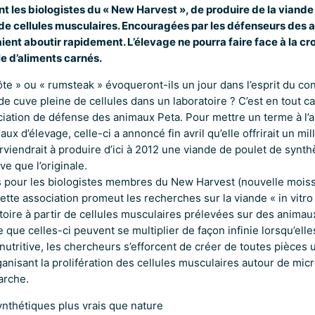
t les biologistes du « New Harvest », de produire de la viande
s de cellules musculaires. Encouragées par les défenseurs des
ient aboutir rapidement. L’élevage ne
pourra faire face à la cr
 d’aliments carnés.
te » ou « rumsteak » évoqueront-ils un jour dans l’esprit du 
de cuve pleine de cellules dans un laboratoire ? C’est en tout c
ociation de défense des animaux Peta. Pour mettre un terme à l’
aux d’élevage, celle-ci a annoncé fin avril qu’elle offrirait un mil
arviendrait à produire d’ici à 2012 une viande de poulet de synth
ve que l’originale.
 pour les biologistes membres du New Harvest (nouvelle moiss
tte association promeut les recherches sur la viande « in vitro 
toire à partir de cellules musculaires prélevées sur des animau
 que celles-ci peuvent se multiplier de façon infinie lorsqu’ell
nutritive, les chercheurs s’efforcent de créer de toutes pièces
ganisant la prolifération des cellules musculaires autour de mic
arche.
nthétiques plus vrais que nature