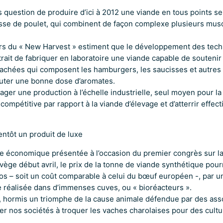
as question de produire d’ici à 2012 une viande en tous points se
sse de poulet, qui combinent de façon complexe plusieurs muscl
rs du « New Harvest » estiment que le développement des tech
rait de fabriquer en laboratoire une viande capable de souteni
hachées qui composent les hamburgers, les saucisses et autres 
outer une bonne dose d’aromates.
sager une production à l’échelle industrielle, seul moyen pour la
compétitive par rapport à la viande d’élevage et d’atterrir effec
entôt un produit de luxe
e économique présentée à l’occasion du premier congrès sur la 
vège début avril, le prix de la tonne de viande synthétique pour
s – soit un coût comparable à celui du bœuf européen -, par u
ve réalisée dans d’immenses cuves, ou « bioréacteurs ».
i, hormis un triomphe de la cause animale défendue par des as
ter nos sociétés à troquer les vaches charolaises pour des cultu