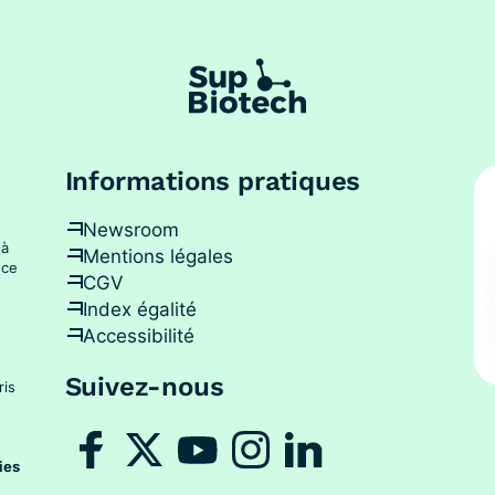
Informations pratiques
Newsroom
 à
Mentions légales
nce
CGV
Index égalité
Accessibilité
s
Suivez-nous
ris
ies