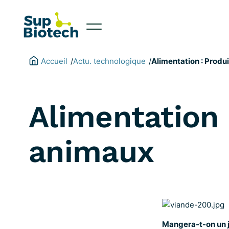
Aller
au
contenu
Accueil
Actu. technologique
/
/
Alimentation : Produ
Alimentation 
animaux
Mangera-t-on un j