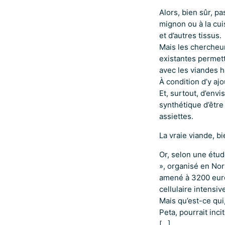
Alors, bien sûr, p
mignon ou à la cui
et d’autres tissus.
Mais les chercheu
existantes permett
avec les viandes 
À condition d’y aj
Et, surtout, d’envi
synthétique d’être 
assiettes.
La vraie viande, bi
Or, selon une étud
», organisé en Nor
amené à 3200 euro
cellulaire intensi
Mais qu’est-ce qu
Peta, pourrait inci
[
…
]