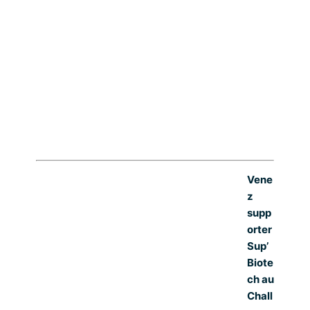
Vene
z
supp
orter
Sup’
Biote
ch au
Chall