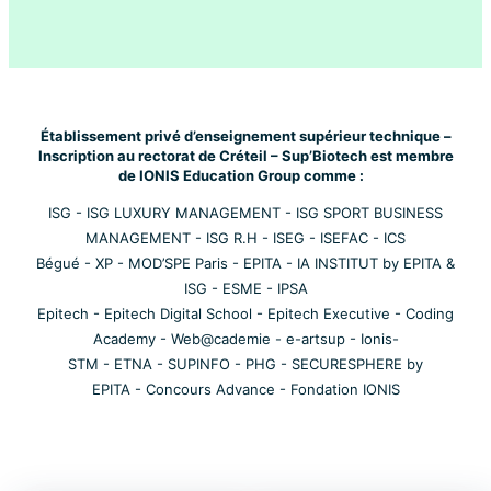
Établissement privé d’enseignement supérieur technique –
Inscription au rectorat de Créteil – Sup’Biotech est membre
de IONIS Education Group comme :
ISG
-
ISG LUXURY MANAGEMENT
-
ISG SPORT BUSINESS
MANAGEMENT
-
ISG R.H
-
ISEG
-
ISEFAC
-
ICS
Bégué
-
XP
-
MOD’SPE Paris
-
EPITA
-
IA INSTITUT by EPITA &
ISG
-
ESME
-
IPSA
Epitech
-
Epitech Digital School
-
Epitech Executive
-
Coding
Academy
-
Web@cademie
-
e-artsup
-
Ionis-
STM
-
ETNA
-
SUPINFO
-
PHG
-
SECURESPHERE by
EPITA
-
Concours Advance
-
Fondation IONIS