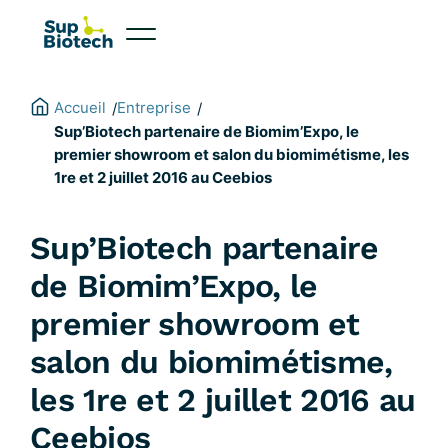
Aller
au
contenu
Accueil
Entreprise
/
/
Sup’Biotech partenaire de Biomim’Expo, le
premier showroom et salon du biomimétisme, les
1re et 2 juillet 2016 au Ceebios
Sup’Biotech partenaire
de Biomim’Expo, le
premier showroom et
salon du biomimétisme,
les 1re et 2 juillet 2016 au
Ceebios