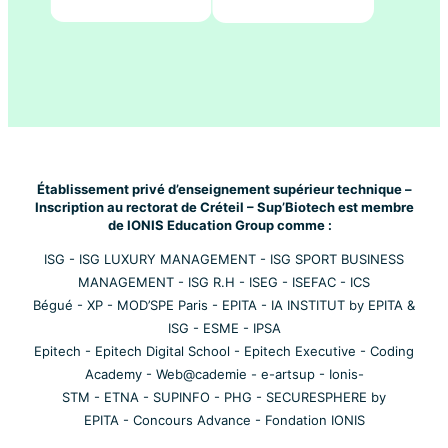
Établissement privé d’enseignement supérieur technique –
Inscription au rectorat de Créteil – Sup’Biotech est membre
de IONIS Education Group comme :
ISG
-
ISG LUXURY MANAGEMENT
-
ISG SPORT BUSINESS
MANAGEMENT
-
ISG R.H
-
ISEG
-
ISEFAC
-
ICS
Bégué
-
XP
-
MOD’SPE Paris
-
EPITA
-
IA INSTITUT by EPITA &
ISG
-
ESME
-
IPSA
Epitech
-
Epitech Digital School
-
Epitech Executive
-
Coding
Academy
-
Web@cademie
-
e-artsup
-
Ionis-
STM
-
ETNA
-
SUPINFO
-
PHG
-
SECURESPHERE by
EPITA
-
Concours Advance
-
Fondation IONIS