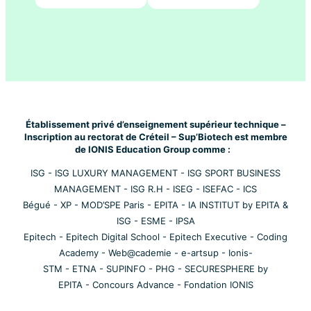
Établissement privé d’enseignement supérieur technique –
Inscription au rectorat de Créteil – Sup’Biotech est membre
de IONIS Education Group comme :
ISG
-
ISG LUXURY MANAGEMENT
-
ISG SPORT BUSINESS
MANAGEMENT
-
ISG R.H
-
ISEG
-
ISEFAC
-
ICS
Bégué
-
XP
-
MOD’SPE Paris
-
EPITA
-
IA INSTITUT by EPITA &
ISG
-
ESME
-
IPSA
Epitech
-
Epitech Digital School
-
Epitech Executive
-
Coding
Academy
-
Web@cademie
-
e-artsup
-
Ionis-
STM
-
ETNA
-
SUPINFO
-
PHG
-
SECURESPHERE by
EPITA
-
Concours Advance
-
Fondation IONIS