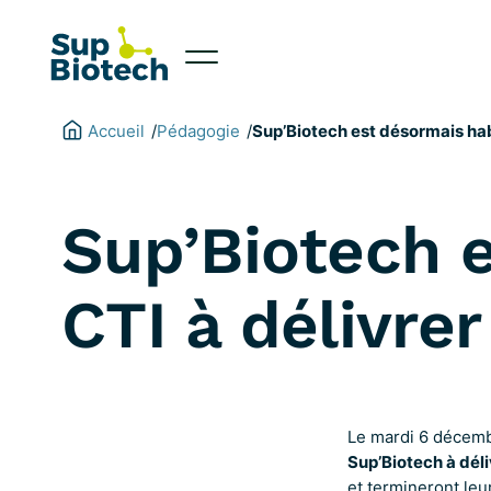
Aller
au
contenu
Accueil
Pédagogie
/
/
Sup’Biotech est désormais habil
Sup’Biotech e
CTI à délivrer
Le mardi 6 décemb
Sup’Biotech à déliv
et termineront leu