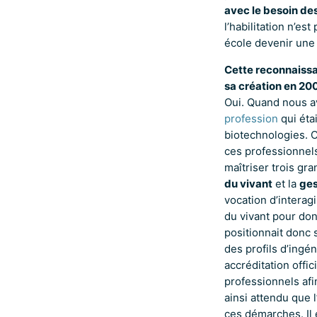
avec le besoin de
l’habilitation n’es
école devenir une 
Cette reconnaissan
sa création en 20
Oui. Quand nous av
profession
qui éta
biotechnologies. 
ces professionnel
maîtriser trois g
du vivant
et la
ges
vocation d’interag
du vivant pour donn
positionnait donc 
des profils d’ingén
accréditation offic
professionnels afi
ainsi attendu que 
ces démarches. Il 