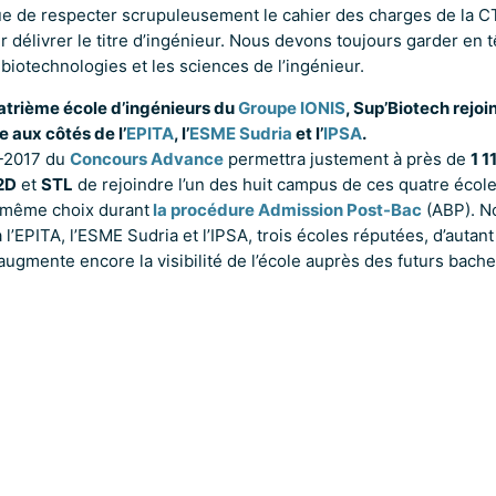
que de respecter scrupuleusement le cahier des charges de la CT
 délivrer le titre d’ingénieur. Nous devons toujours garder en t
iotechnologies et les sciences de l’ingénieur.
atrième école d’ingénieurs du
Groupe IONIS
, Sup’Biotech rejoi
aux côtés de l’
EPITA
, l’
ESME Sudria
et l’
IPSA
.
6-2017 du
Concours Advance
permettra justement à près de
1 1
2D
et
STL
de rejoindre l’un des huit campus de ces quatre école
t même choix durant
la procédure Admission Post-Bac
(ABP). N
l’EPITA, l’ESME Sudria et l’IPSA, trois écoles réputées, d’autan
augmente encore la visibilité de l’école auprès des futurs bache