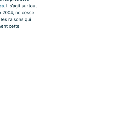
es
. Il s’agit surtout
en 2004, ne cesse
 les raisons qui
nent cette