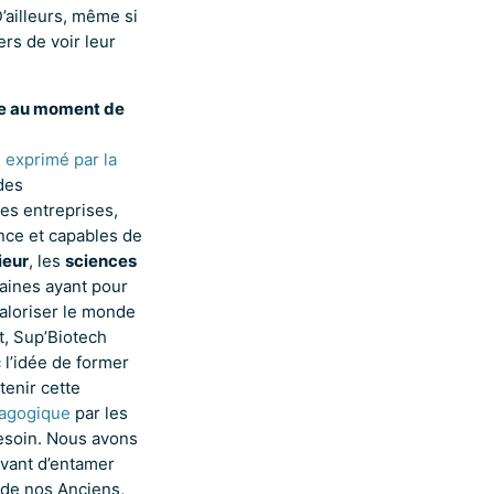
’ailleurs, même si
ers de voir leur
ole au moment de
 exprimé par la
des
es entreprises,
nce et capables de
ieur
, les
sciences
aines ayant pour
valoriser le monde
t, Sup’Biotech
 l’idée de former
tenir cette
dagogique
par les
besoin. Nous avons
avant d’entamer
 de nos Anciens,