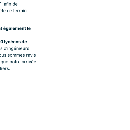
I afin de
ête ce terrain
nt également le
10 lycéens de
s d’ingénieurs
ous sommes ravis
t que notre arrivée
liers.