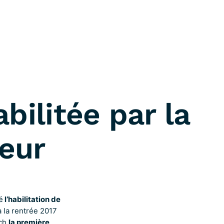
bilitée par la
ieur
é
l’habilitation de
 la rentrée 2017
ech
la première