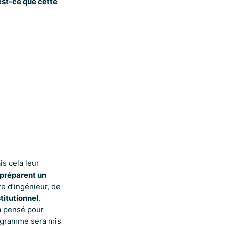
est-ce que cette
s cela leur
 préparent un
e d’ingénieur, de
titutionnel
.
a pensé pour
rogramme sera mis