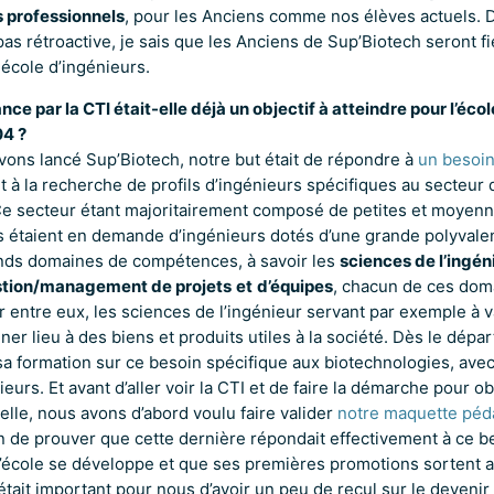
s professionnels
, pour les Anciens comme nos élèves actuels. D
t pas rétroactive, je sais que les Anciens de Sup’Biotech seront fi
école d’ingénieurs.
ce par la CTI était-elle déjà un objectif à atteindre pour l’éc
04 ?
ons lancé Sup’Biotech, notre but était de répondre à
un besoin
it à la recherche de profils d’ingénieurs spécifiques au secteur 
Ce secteur étant majoritairement composé de petites et moyenn
s étaient en demande d’ingénieurs dotés d’une grande polyvale
rands domaines de compétences, à savoir les
sciences de l’ingén
tion/management de projets
et
d’équipes
, chacun de ces dom
ir entre eux, les sciences de l’ingénieur servant par exemple à 
er lieu à des biens et produits utiles à la société. Dès le dépar
sa formation sur ce besoin spécifique aux biotechnologies, avec
ieurs. Et avant d’aller voir la CTI et de faire la démarche pour ob
ielle, nous avons d’abord voulu faire valider
notre maquette pé
n de prouver que cette dernière répondait effectivement à ce 
l’école se développe et que ses premières promotions sortent 
était important pour nous d’avoir un peu de recul sur le devenir