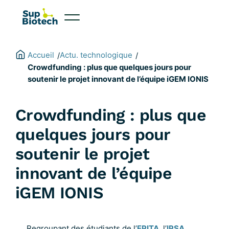
Aller
au
contenu
Accueil
Actu. technologique
/
/
Crowdfunding : plus que quelques jours pour
soutenir le projet innovant de l’équipe iGEM IONIS
Crowdfunding : plus que
quelques jours pour
soutenir le projet
innovant de l’équipe
iGEM IONIS
Regroupant des étudiants de l’
EPITA
, l’
IPSA
,