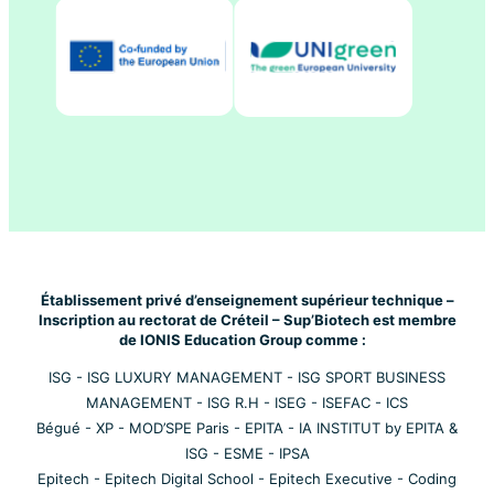
Établissement privé d’enseignement supérieur technique –
Inscription au rectorat de Créteil – Sup’Biotech est membre
de IONIS Education Group comme :
ISG
-
ISG LUXURY MANAGEMENT
-
ISG SPORT BUSINESS
MANAGEMENT
-
ISG R.H
-
ISEG
-
ISEFAC
-
ICS
Bégué
-
XP
-
MOD’SPE Paris
-
EPITA
-
IA INSTITUT by EPITA &
ISG
-
ESME
-
IPSA
Epitech
-
Epitech Digital School
-
Epitech Executive
-
Coding