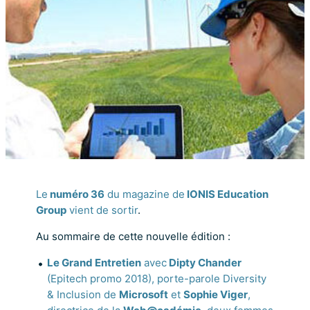
Le
numéro 36
du magazine de
IONIS Education
Group
vient de sortir
.
Au sommaire de cette nouvelle édition :
Le Grand Entretien
avec
Dipty Chander
(Epitech promo 2018), porte-parole Diversity
& Inclusion de
Microsoft
et
Sophie Viger
,