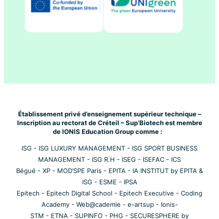
Établissement privé d’enseignement supérieur technique –
Inscription au rectorat de Créteil – Sup’Biotech est membre
de IONIS Education Group comme :
ISG
-
ISG LUXURY MANAGEMENT
-
ISG SPORT BUSINESS
MANAGEMENT
-
ISG R.H
-
ISEG
-
ISEFAC
-
ICS
Bégué
-
XP
-
MOD’SPE Paris
-
EPITA
-
IA INSTITUT by EPITA &
ISG
-
ESME
-
IPSA
Epitech
-
Epitech Digital School
-
Epitech Executive
-
Coding
Academy
-
Web@cademie
-
e-artsup
-
Ionis-
STM
-
ETNA
-
SUPINFO
-
PHG
-
SECURESPHERE by