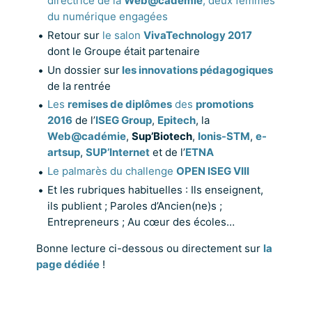
directrice de la
Web@cadémie
, deux femmes
du numérique engagées
Retour sur
le salon
VivaTechnology 2017
dont le Groupe était partenaire
Un dossier sur
les innovations pédagogiques
de la rentrée
Les
remises de diplômes
des
promotions
2016
de l’
ISEG Group
,
Epitech
, la
Web@cadémie
,
Sup’Biotech
,
Ionis-STM
,
e-
artsup
,
SUP’Internet
et de l’
ETNA
Le palmarès du challenge
OPEN ISEG VIII
Et les rubriques habituelles : Ils enseignent,
ils publient ; Paroles d’Ancien(ne)s ;
Entrepreneurs ; Au cœur des écoles…
Bonne lecture ci-dessous ou directement sur
la
page dédiée
!