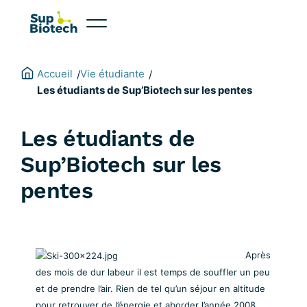
Aller
au
contenu
Accueil
Vie étudiante
/
/
Les étudiants de Sup’Biotech sur les pentes
Les étudiants de
Sup’Biotech sur les
pentes
Après
des mois de dur labeur il est temps de souffler un peu
et de prendre l’air. Rien de tel qu’un séjour en altitude
pour retrouver de l’énergie et aborder l’année 2008