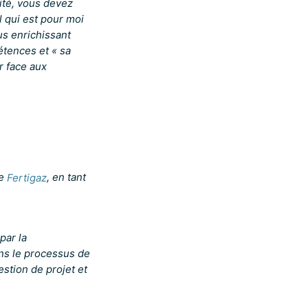
lité, vous devez
l qui est pour moi
lus enrichissant
tences et « sa
r face aux
se
Fertigaz
, en tant
par la
ans le processus de
stion de projet et