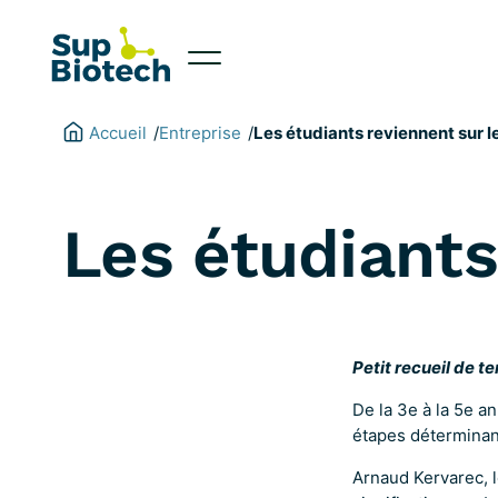
Aller
au
contenu
Accueil
Entreprise
/
/
Les étudiants reviennent sur l
Les étudiants
Petit recueil de t
De la 3e à la 5e a
étapes déterminant
Arnaud Kervarec, l