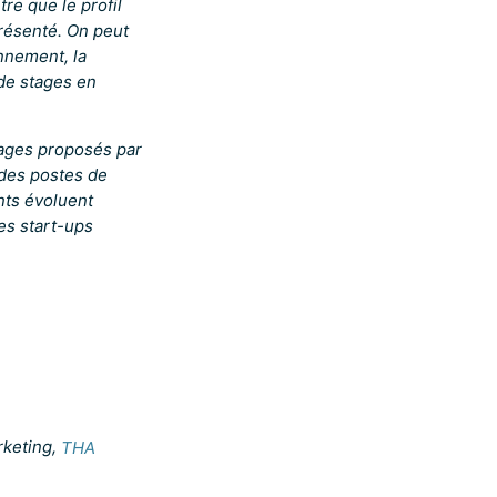
re que le profil
présenté. On peut
nnement, la
 de stages en
tages proposés par
 des postes de
nts évoluent
es start-ups
rketing,
THA