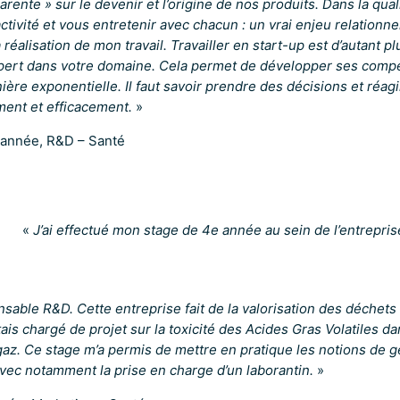
parente » sur le devenir et l’origine de nos produits. Dans la qua
ctivité et vous entretenir avec chacun : un vrai enjeu relationne
 réalisation de mon travail. Travailler en start-up est d’autant p
xpert dans votre domaine. Cela permet de développer ses compé
ière exponentielle. Il faut savoir prendre des décisions et réagi
ent et efficacement.
»
e année, R&D – Santé
«
J’ai effectué mon stage de 4e année au sein de l’entrepri
nsable R&D. Cette entreprise fait de la valorisation des déchets 
tais chargé de projet sur la toxicité des Acides Gras Volatiles d
az. Ce stage m’a permis de mettre en pratique les notions de ge
ec notamment la prise en charge d’un laborantin.
»