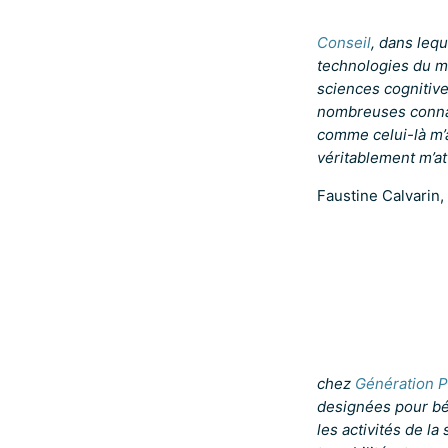
Conseil
, dans lequ
technologies du ma
sciences cognitive
nombreuses connai
comme celui-là m’a
véritablement m’att
Faustine Calvarin,
chez
Génération 
designées pour béb
les activités de l