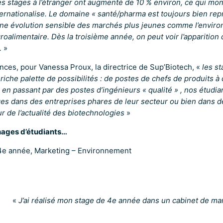
s stages à l’étranger ont augmenté de 10 % environ, ce qui mont
ternationalise. Le domaine « santé/pharma est toujours bien re
ne évolution sensible des marchés plus jeunes comme l’enviro
groalimentaire. Dès la troisième année, on peut voir l’apparition
.
»
ces, pour Vanessa Proux, la directrice de Sup’Biotech, «
les s
 riche palette de possibilités : de postes de chefs de produits à
n passant par des postes d’ingénieurs « qualité » , nos étudia
es dans des entreprises phares de leur secteur ou bien dans d
 de l’actualité des biotechnologies
»
ages d’étudiants…
4e année, Marketing – Environnement
«
J’ai réalisé mon stage de 4e année dans un cabinet de ma