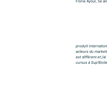
Florie Ayoul, 5e a
produit internati
acteurs du marketi
est différent et j
cursus à Sup’Biot