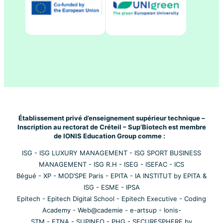
Établissement privé d’enseignement supérieur technique –
Inscription au rectorat de Créteil – Sup’Biotech est membre
de IONIS Education Group comme :
ISG
-
ISG LUXURY MANAGEMENT
-
ISG SPORT BUSINESS
MANAGEMENT
-
ISG R.H
-
ISEG
-
ISEFAC
-
ICS
Bégué
-
XP
-
MOD’SPE Paris
-
EPITA
-
IA INSTITUT by EPITA &
ISG
-
ESME
-
IPSA
Epitech
-
Epitech Digital School
-
Epitech Executive
-
Coding
Academy
-
Web@cademie
-
e-artsup
-
Ionis-
STM
-
ETNA
-
SUPINFO
-
PHG
-
SECURESPHERE by