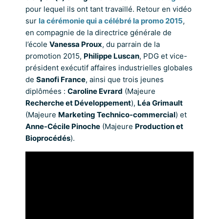
pour lequel ils ont tant travaillé. Retour en vidéo
sur
la cérémonie qui a célébré la promo 2015
,
en compagnie de la directrice générale de
l’école
Vanessa Proux
, du parrain de la
promotion 2015,
Philippe Luscan
, PDG et vice-
président exécutif affaires industrielles globales
de
Sanofi France
, ainsi que trois jeunes
diplômées :
Caroline Evrard
(Majeure
Recherche et Développement
),
Léa Grimault
(Majeure
Marketing Technico-commercial
) et
Anne-Cécile Pinoche
(Majeure
Production et
Bioprocédés
).