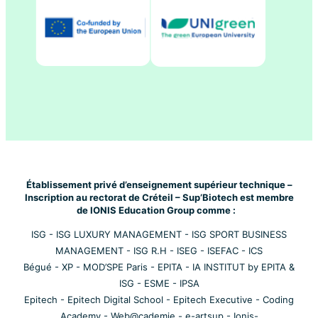
Établissement privé d’enseignement supérieur technique –
Inscription au rectorat de Créteil – Sup’Biotech est membre
de IONIS Education Group comme :
ISG
-
ISG LUXURY MANAGEMENT
-
ISG SPORT BUSINESS
MANAGEMENT
-
ISG R.H
-
ISEG
-
ISEFAC
-
ICS
Bégué
-
XP
-
MOD’SPE Paris
-
EPITA
-
IA INSTITUT by EPITA &
ISG
-
ESME
-
IPSA
Epitech
-
Epitech Digital School
-
Epitech Executive
-
Coding
Academy
-
Web@cademie
-
e-artsup
-
Ionis-