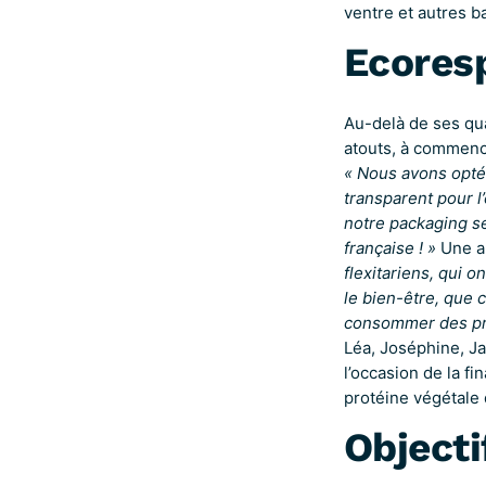
ventre et autres b
Ecoresp
Au-delà de ses qua
atouts, à commenc
« Nous avons opté
transparent pour 
notre packaging se
française ! »
Une a
flexitariens, qui 
le bien-être, que 
consommer des pro
Léa, Joséphine, J
l’occasion de la fi
protéine végétale 
Objecti