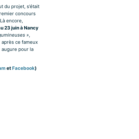
 du projet, s’était
premier concours
 Là encore,
u 23 juin à Nancy
légumineuses »
,
e après ce fameux
n augure pour la
ram
et
Facebook
)