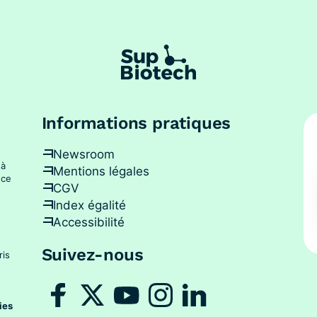
Informations pratiques
Newsroom
 à
Mentions légales
nce
CGV
Index égalité
Accessibilité
s
Suivez-nous
ris
ies