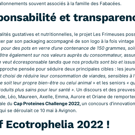
allonnements souvent associés à la famille des Fabacées.
onsabilité et transparen
lités gustatives et nutritionnelles, le projet Les Frimeuses pos
er par son packaging accompagné de son logo à la fois vintage 
 pour des pots en verre d’une contenance de 150 grammes, soit
l’être également sur nos valeurs auprès du consommateur,
assur
 veut écoresponsable tandis que nos produits sont bio et issus 
pproche pensée pour séduire deux principales cibles : les jeu
ont choisi de réduire leur consommation de viandes, sensibles à 
ce soit leur propre bien-être ou celui animal
» et les seniors
« qu
duits plus sains pour leur santé »
. Un discours et des preuves
ade, Léo, Maureen, Axelle, Emma, Aurore et Oriane de remporte
nale du
Cap Proteines Challenge 2022,
un concours d’innovation
qui se déroulait ce 10 mai à Avignon.
f Ecotrophelia 2022 !