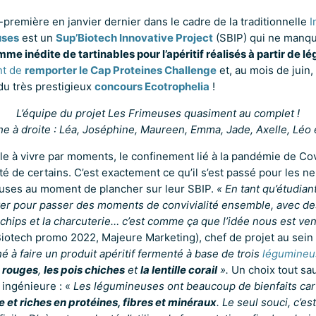
première en janvier dernier dans le cadre de la traditionnelle
I
uses
est un
Sup’Biotech Innovative Project
(SBIP) qui ne manque
me inédite de tartinables pour l’apéritif réalisés à partir de 
ent de
remporter le Cap Proteines Challenge
et, au mois de juin, 
du très prestigieux
concours Ecotrophelia
!
L’équipe du projet Les Frimeuses quasiment au complet !
e à droite : Léa, Joséphine, Maureen, Emma, Jade, Axelle, Léo 
icile à vivre par moments, le confinement lié à la pandémie de Co
vité de certains. C’est exactement ce qu’il s’est passé pour les
euses au moment de plancher sur leur SBIP.
« En tant qu’étudian
ver pour passer des moments de convivialité ensemble, avec de
 chips et la charcuterie… c’est comme ça que l’idée nous est ven
iotech promo 2022, Majeure Marketing), chef de projet au sein 
é à faire un produit apéritif fermenté à base de trois
légumineu
s rouges
,
les pois chiches
et
la lentille corail
».
Un choix tout s
e ingénieure : «
Les légumineuses ont beaucoup de bienfaits ca
 et riches en protéines, fibres et minéraux
. Le seul souci, c’es