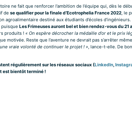
oire ne fait que renforcer l’ambition de l’équipe qui, dès le début
if de
se qualifier pour la finale d’Ecotrophelia France 2022
, le 
ion agroalimentaire destiné aux étudiants d’écoles d’ingénieurs.
e puisque
Les Frimeuses auront bel et bien rendez-vous du 21 a
s produits !
« On espère décrocher la médaille d’or et le prix 
que motivée. Reste que l’aventure ne devrait pas s’arrêter mêm
a une vraie volonté de continuer le projet ! »
, lance-t-elle. De bo
tent régulièrement sur les réseaux sociaux (
LinkedIn
,
Instag
et est bientôt terminé !
équipe du projet Les
imeuses :