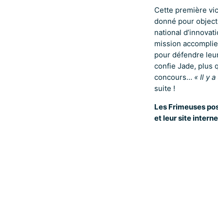
Cette première vict
donné pour object
national d’innovat
mission accompli
pour défendre leur
confie Jade, plus 
concours…
« Il y 
suite !
Les Frimeuses pos
et leur site intern
L’
Fr