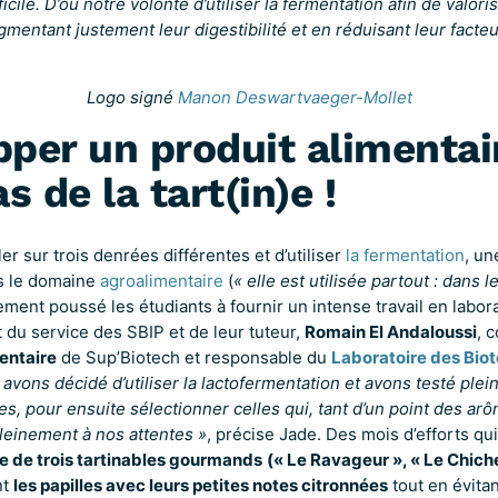
ficile. D’où notre volonté d’utiliser la fermentation afin de valori
mentant justement leur digestibilité et en réduisant leur facteu
Logo signé
Manon Deswartvaeger-Mollet
per un produit alimentai
s de la tart(in)e !
ler sur trois denrées différentes et d’utiliser
la fermentation
, un
s le domaine
agroalimentaire
(
« elle est utilisée partout : dans l
ement poussé les étudiants à fournir un intense travail en labora
t du service des SBIP et de leur tuteur,
Romain El Andaloussi
, 
entaire
de Sup’Biotech et responsable du
Laboratoire des Bio
avons décidé d’utiliser la lactofermentation et avons testé ple
es, pour ensuite sélectionner celles qui, tant d’un point des ar
leinement à nos attentes »
, précise Jade. Des mois d’efforts qui 
de trois tartinables gourmands
(« Le Ravageur », « Le Chiche
nt
les papilles avec leurs petites notes citronnées
tout en évita