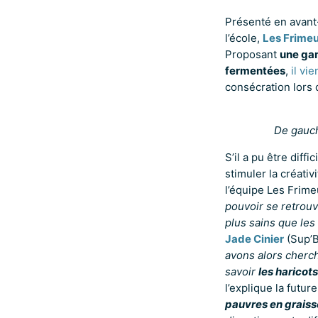
Présenté en avant-
l’école,
Les Frime
Proposant
une gam
fermentées
,
il vi
consécration lors 
De gauch
S’il a pu être diff
stimuler la créati
l’équipe Les Frim
pouvoir se retrou
plus sains que les
Jade Cinier
(Sup’B
avons alors cherch
savoir
les haricot
l’explique la futur
pauvres en graisse