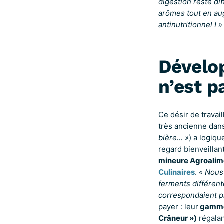
digestion reste dif
arômes tout en aug
antinutritionnel ! »
Dévelop
n’est pa
Ce désir de travail
très ancienne dan
bière… »
) a logiqu
regard bienveillan
mineure Agroalim
Culinaires
.
« Nous 
ferments différent
correspondaient p
payer : leur
gamme 
Crâneur »)
régala