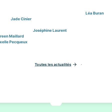
embre du pôle bio-production & responsable visuel et packagin
du pôle bio-production & responsable qualité,
Léa Buran
, me
ition,
Jade Cinier
, cheffe de projet & responsable du pôle mar
u pôle bio-production & responsable Business Plan et trésorer
le bio-production,
Joséphine Laurent
, membre du pôle R&D & 
een Maillard
, membre du pôle R&D & responsable communicat
xelle Pecqueux
, responsable du pôle R&D.
Toutes les actualités