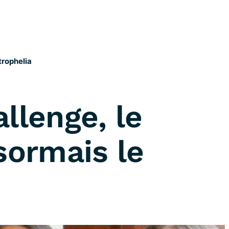
trophelia
llenge, le
sormais le