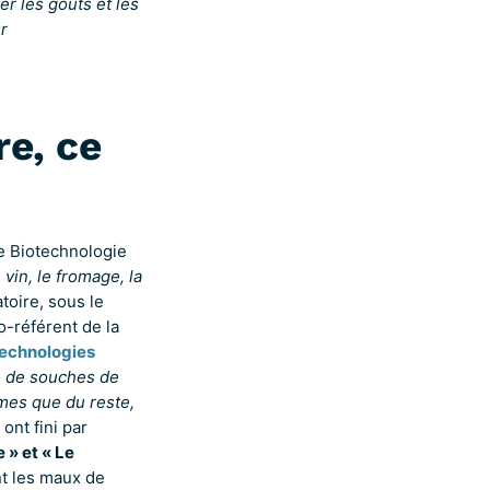
ser les goûts et les
r
re, ce
e Biotechnologie
e vin, le fromage, la
toire, sous le
co-référent de la
technologies
in de souches de
ômes que du reste,
ont fini par
 » et « Le
nt les maux de