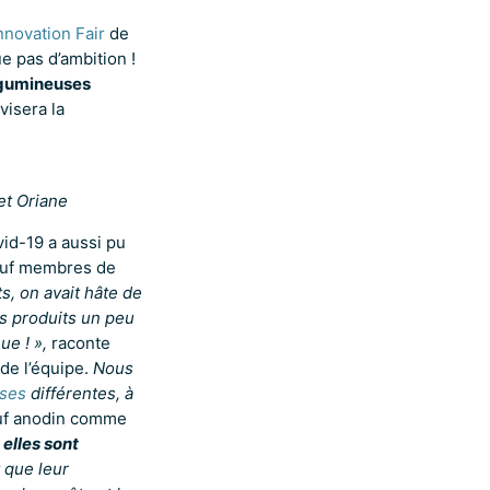
nnovation Fair
de
 pas d’ambition !
légumineuses
visera la
et Oriane
vid-19 a aussi pu
 neuf membres de
ts, on avait hâte de
s produits un peu
ue ! »,
raconte
de l’équipe.
Nous
ses
différentes, à
auf anodin comme
r
elles sont
t que leur