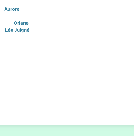
g,
Aurore
mbre du pôle R&D
keting,
Oriane
ie,
Léo Juigné
,
responsable
ion et