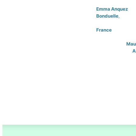
Emma Anquez
, m
Bonduelle
,
membre 
& responsable nutr
France
, membre d
responsable du pô
fermentation,
Maur
évènementiel et
A