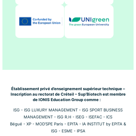
Établissement privé d’enseignement supérieur technique –
Inscription au rectorat de Créteil – Sup’Biotech est membre
de IONIS Education Group comme :
ISG
-
ISG LUXURY MANAGEMENT
-
ISG SPORT BUSINESS
MANAGEMENT
-
ISG R.H
-
ISEG
-
ISEFAC
-
ICS
Bégué
-
XP
-
MOD’SPE Paris
-
EPITA
-
IA INSTITUT by EPITA &
ISG
-
ESME
-
IPSA