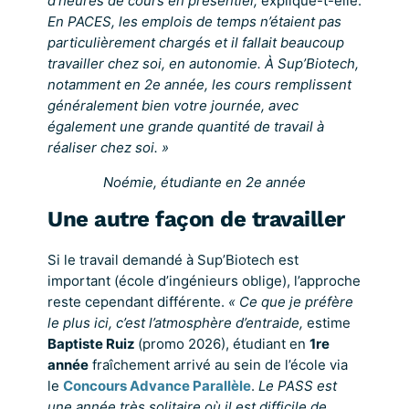
d’heures de cours en présentiel,
explique-t-elle.
En PACES, les emplois de temps n’étaient pas
particulièrement chargés et il fallait beaucoup
travailler chez soi, en autonomie. À Sup’Biotech,
notamment en 2e année, les cours remplissent
généralement bien votre journée, avec
également une grande quantité de travail à
réaliser chez soi. »
Noémie, étudiante en 2e année
Une autre façon de travailler
Si le travail demandé à Sup’Biotech est
important (école d’ingénieurs oblige), l’approche
reste cependant différente.
« Ce que je préfère
le plus ici, c’est l’atmosphère d’entraide,
estime
Baptiste Ruiz
(promo 2026), étudiant en
1re
année
fraîchement arrivé au sein de l’école via
le
Concours Advance Parallèle
.
Le PASS est
une année très solitaire où il est difficile de