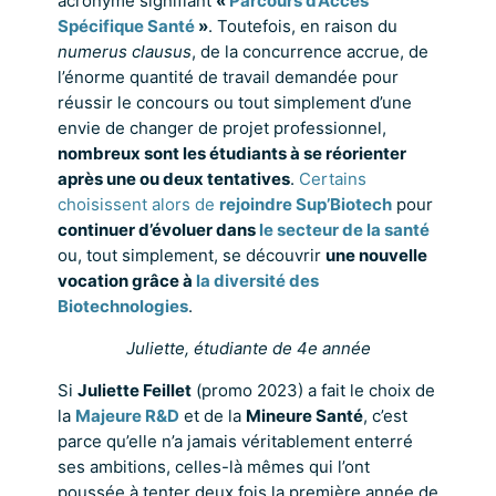
acronyme signifiant
«
Parcours d’Accès
Spécifique Santé
»
. Toutefois, en raison du
numerus clausus
, de la concurrence accrue, de
l’énorme quantité de travail demandée pour
réussir le concours ou tout simplement d’une
envie de changer de projet professionnel,
nombreux sont les étudiants à se réorienter
après une ou deux tentatives
.
Certains
choisissent alors de
rejoindre Sup’Biotech
pour
continuer d’évoluer dans
le secteur de la santé
ou, tout simplement, se découvrir
une nouvelle
vocation grâce à
la diversité des
Biotechnologies
.
Juliette, étudiante de 4e année
Si
Juliette Feillet
(promo 2023) a fait le choix de
la
Majeure R&D
et de la
Mineure Santé
, c’est
parce qu’elle n’a jamais véritablement enterré
ses ambitions, celles-là mêmes qui l’ont
poussée à tenter deux fois la première année de